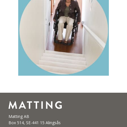
Matting AB
Box 514, SE-441 15 Alingsås