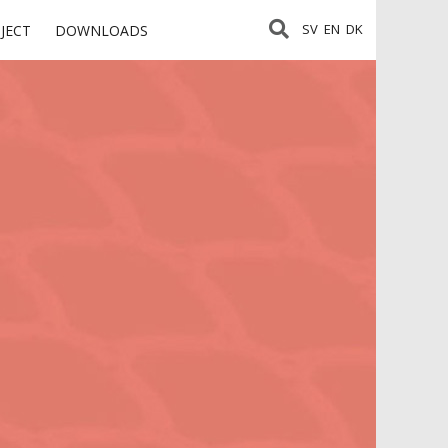
SV
EN
DK
JECT
DOWNLOADS