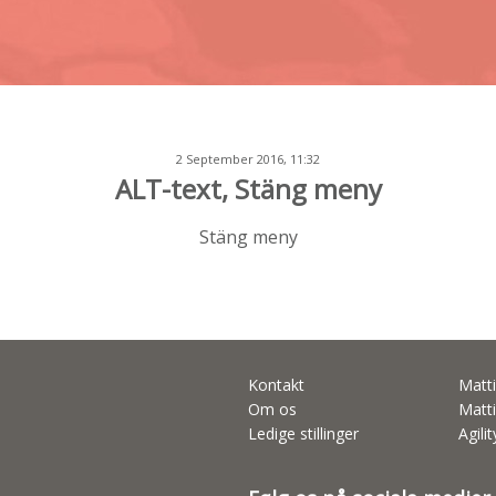
2 September 2016, 11:32
ALT-text, Stäng meny
Stäng meny
Kontakt
Matti
Om os
Matti
Ledige stillinger
Agili