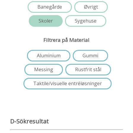
Banegårde
Øvrigt
Skoler
Sygehuse
Filtrera på Material
Aluminium
Gummi
Messing
Rustfrit stål
Taktile/visuelle entréløsninger
D-Sökresultat