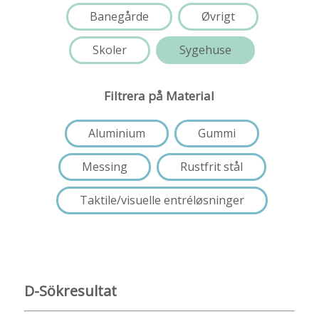
Banegårde
Øvrigt
Skoler
Sygehuse
Filtrera på Material
Aluminium
Gummi
Messing
Rustfrit stål
Taktile/visuelle entréløsninger
D-Sökresultat