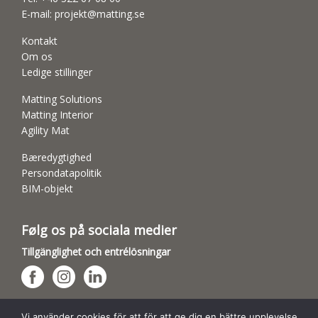
E-mail:
projekt@matting.se
Kontakt
Om os
Ledige stillinger
Matting Solutions
Matting Interior
Agility Mat
Bæredygtighed
Persondatapolitik
BIM-objekt
Følg os på sociala medier
Tillgänglighet och entrélösningar
Hundsporthallar
Vi använder cookies för att för att ge dig en bättre upplevelse