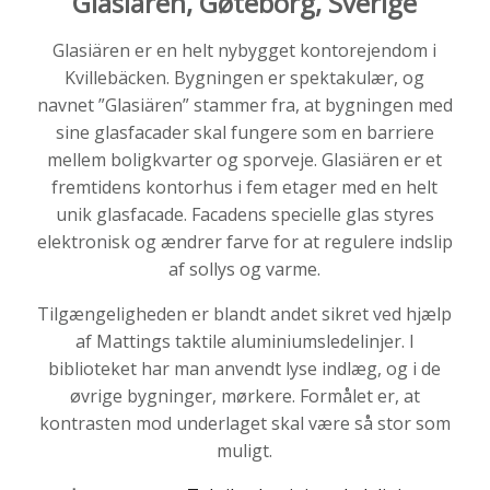
Glasiären, Gøteborg, Sverige
Glasiären er en helt nybygget kontorejendom i
Kvillebäcken. Bygningen er spektakulær, og
navnet ”Glasiären” stammer fra, at bygningen med
sine glasfacader skal fungere som en barriere
mellem boligkvarter og sporveje. Glasiären er et
fremtidens kontorhus i fem etager med en helt
unik glasfacade. Facadens specielle glas styres
elektronisk og ændrer farve for at regulere indslip
af sollys og varme.
Tilgængeligheden er blandt andet sikret ved hjælp
af Mattings taktile aluminiumsledelinjer. I
biblioteket har man anvendt lyse indlæg, og i de
øvrige bygninger, mørkere. Formålet er, at
kontrasten mod underlaget skal være så stor som
muligt.