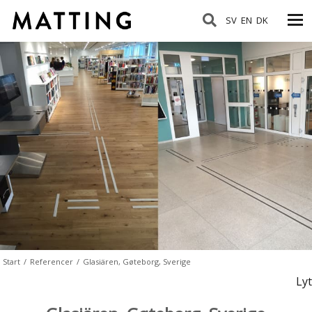
SV
EN
DK
Start
/
Referencer
/
Glasiären, Gøteborg, Sverige
Lyt