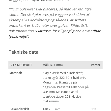
**Symbolskiltet skal placeres, så man let kan tilgå
skiltet. Det skal placeres på væggen ved siden af
eksempelvis dørhåndtag og således, at skiltets
underkant er 1,40 meter over gulvet. Kilde: Srf’s
dokumentation
”
Plattform för tillgänglig och användbar
fysisk miljö
”.
Tekniske data
GELÆNDERSKILT
Mål (+/- 1 mm)
Varenr
Materiale:
Akrylplastik med blindeskrift,
trækulsgrå (322-301), hvid prik.
Montering: Skumtape på
bagsiden. Passer til gelænder på
Ø45 mm. Maksimalt antal
tegn/bogstaver 20 inklusive
mellemrum.
Gelænderskilt
140 x 35 mm
362