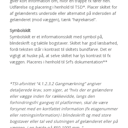
giver kort information om, hvor en trappe fx fører hen.
Udførelse og placering i henhold til TSD*. Placer skiltet for
af gelænderets underside eller alternativt på indersiden af
gelænderet (mod væggen), tænk “højrekørsel”.
Symbolskilt
Symbolskilt er et informationsskilt med symbol på,
blindeskrift og taktile bogstaver. Skiltet har god læsbarhed,
fordi teksten står i kontrast til skiltets bundfarve. Det er
vigtigt at huske på, at selve skiltet har lys kontrast til fx
væggen. Placeres i henhold til Srf’s dokumentation**
*TSI-afsnittet “4.1.2.3.2 Gangmærkning” angiver
detaljerede krav, som siger, at “hvis der er gelændere
eller vægge inden for rækkevidde, langs den
forhindringsfri gangvej til platformen, skal de være
forsynet med en kortfattet information (fx etagenummer
eller retningsinformation) i blindeskrift og med store
bogstaver eller tal ved slutningen af gelænderet eller på
væggen, i en højde på 850-1000 mm. “