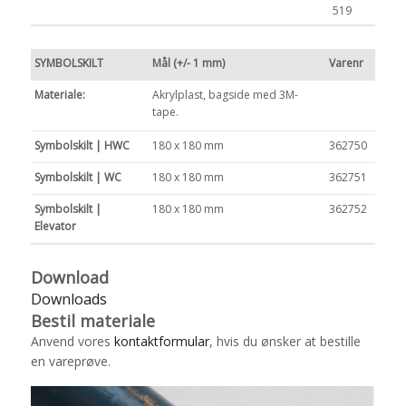
519
SYMBOLSKILT
Mål (+/- 1 mm)
Varenr
Materiale:
Akrylplast, bagside med 3M-
tape.
Symbolskilt | HWC
180 x 180 mm
362750
Symbolskilt | WC
180 x 180 mm
362751
Symbolskilt |
180 x 180 mm
362752
Elevator
Download
Downloads
Bestil materiale
Anvend vores
kontaktformular
, hvis du ønsker at bestille
en vareprøve.