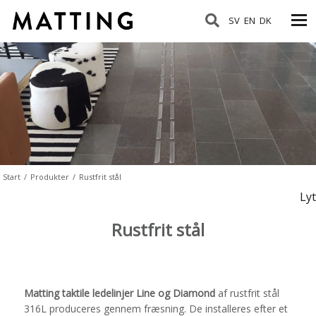
SV
EN
DK
Start
/
Produkter
/
Rustfrit stål
Lyt
Rustfrit stål
Matting taktile ledelinjer Line og Diamond
af rustfrit stål
316L produceres gennem fræsning. De installeres efter et