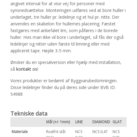
angivet interval for at vise vej for personer med
synsnedsættelse. Monteringen udføres ved at bore huller i
underlaget, tre huller pr. ledelinje og et hul pr. nitte. Der
anvendes en skabelon for hullernes placering. Fæstet
fastgøres med anbefalet lim, som påføres i de borede
huller. Hvis man ikke vil bore i underlaget, så fås der også
ledelinjer og nitter uden fæste til limning eller med
appliceret tape. Højde 3-5 mm.
Ønsker du en specialversion eller hjælp med installation,
så
kontakt os
!
Vores produkter er bedømt af Byggvarubedömningen.
Disse ledelinjer finder du på deres side under BVB ID:
54988
Tekniske data
Mål (+/- 1mm)
LINE
DIAMOND
GLAT
Materiale
Rustfrit stål
NCS
NCS 0,47
NCS