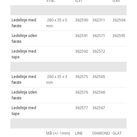
316L.
0,37
0,85
Ledelinje med
280 x 35 x 5
362590
362311
362594
fæste
mm
Ledelinje uden
362591
362571
362595
fæste
Ledelinje med
362592
362572
tape
Ledelinje med
280 x 35 x 3
362575
362565
fæste
mm
Ledelinje uden
362576
362566
fæste
Ledelinje med
362577
362567
tape
Mål (+/- 1mm)
LINE
DIAMOND
GLAT