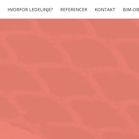
HVORFOR LEDELINJE?
REFERENCER
KONTAKT
BIM-OB