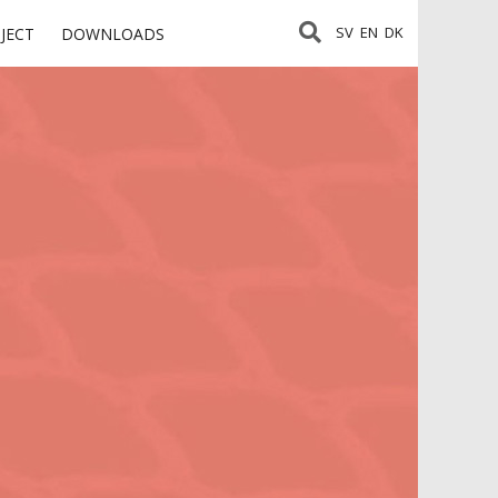
SV
EN
DK
JECT
DOWNLOADS