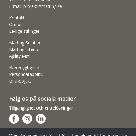
E-mail:
projekt@matting.se
Kontakt
Om os
Ledige stillinger
Matting Solutions
Matting Interior
Agility Mat
Bæredygtighed
Persondatapolitik
BIM-objekt
Følg os på sociala medier
Tillgänglighet och entrélösningar
Hundsporthallar
Vi använder cookies för att för att ge dig en bättre upplevelse