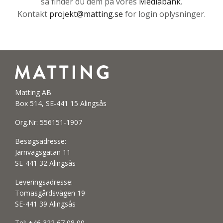
så finder du dem på vores
Mediabank
.
Kontakt
projekt@matting.se
for login oplysninger.
Matting AB
Box 514, SE-441 15 Alingsås
Org.Nr: 556151-1907
Besøgsadresse:
Järnvägsgatan 11
SE-441 32 Alingsås
Leveringsadresse:
Tomasgårdsvägen 19
SE-441 39 Alingsås
Tel:
+46 322 67 08 00