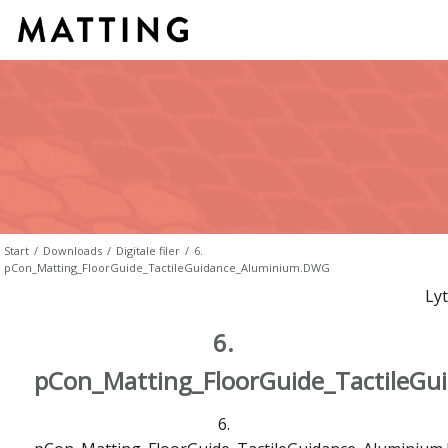
Start
/
Downloads
/
Digitale filer
/
6.
pCon_Matting_FloorGuide_TactileGuidance_Aluminium.DWG
Lyt
6.
pCon_Matting_FloorGuide_TactileG
6.