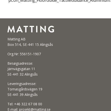
pCon_Matting_FloorGuide_TactileGuidance_Aluminiu
Matting AB
Box 514, SE-441 15 Alingsås
Org.Nr: 556151-1907
Besøgsadresse:
Järnvägsgatan 11
SE-441 32 Alingsås
Leveringsadresse:
Tomasgårdsvägen 19
SE-441 39 Alingsås
Tel:
+46 322 67 08 00
E-mail:
projekt@matting.se